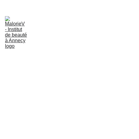
Découvrez le soin rituel du moment
Accueil
À propos
Nos soins
Prendre rendez-vous